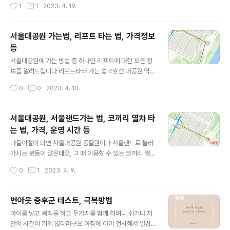
작성시간
1
1
2023. 4. 19.
를 구별하는 것이 쉽지 않습니다. 그래서 봄철 독초 중독사
난다. 즉, 자기 주장을 뚜렷하게 드러내고 부모의 ..
례가 많이 발생합니다. 대표적인 독초(동의나물, 여로, 박새
등)에 대해 알아보고자 합니다 곰취와 동의나물 곰취 동의
서울대공원 가는법, 리프트 타는 법, 가격정보
나물(독초) 곰취잎 잎의 중맥과 측맥이 뚜렷하고 잎자루가
등
붙는 잎 밑부분이 흰빛을 띠지 않음 곰취잎 톱니 잎의 톱니
글 내용
가 삼각형이고 날카롭게 뾰족함 곰취잎 줄기 잎자루에 1줄
서울대공원에 가는 방법 중 하나인 리프트에 대한 모든 정
의 홈이 있음 동의나물잎 잎의 중맥과 측맥이 뚜렷하지 않
보를 알려드립니다 리프트타러 가는 법 4호선 대공원 역에
음. 잎자루가 붙는 잎 밑부분이 흰빛을 띰 동의나물잎 톱니
내려서 1,2,3번 출구로 나가면 정면에 분수 광장이 보입니
작성시간
0
0
2023. 4. 10.
잎의 톱니가 반 타원상으로 끝이 ㅈ..
다 쭉 앞으로 걸어가서 분수광장에서 오른쪽으로 돌아서
또 쭉 걸어가시면 리프트 타는 곳이 나옵니다 리프트 종류
총 2종류가 있으며 1호선과 2호선으로 나뉩니다. 1호선은
서울대공원, 서울랜드가는 법, 코끼리 열차 타
리프트출발지에서 동물원 외부까지 가는 리프트입니다 2
는 법, 가격, 운영 시간 등
호선은 동물원 내부에서 내부로 가는 리프트입니다 2호선
글 내용
을 타기 위해서는 동물원티켓을 끊고 들어가야 탈 수 있습
나들이철이 되면 서울대공원 동물원이나 서울랜드로 놀러
니다 리프트 운행시간 1호선(동물원 외부) 3월 - 10월 : 9
가시는 분들이 많은데요, 그 때 이용할 수 있는 코끼리 열차
시 30분 ~ 18시 30분 11월 - 2월 : 10시 ~ 17시 30분 2
에 대한 모든 것을 알려드립니다 서울대공원, 서울랜드 가
작성시간
0
1
2023. 4. 9.
호선(동물원 내부) 3월 - 10월 : 9시 30분 ~ 17시 30분 ..
는 법 대중교통을 이용하는 경우 서울대공원을 가든 서울
랜드를 가든 지하철 4호선 대공원역에서 내리면 됩니다.
지하철 4호선 대공원역 2번 출구로 나와서 코끼리 열차를
번아웃 증후군 테스트, 극복방법
타고 가는 것이 가장 보편적인 방법입니다 지하철 4호선
글 내용
아이를 낳고 복직을 하고 두가지를 함께 하려니 쉬거나 저
대공원역 1,2,3번 출구로 나와서 앞으로 쭉 걸어가면 동그
만의 시간이 거의 없더라구요 아침에 아이 건사해서 얼집
란 분수광장이 나오고 그 앞에 종합안내소가 있습니다 거