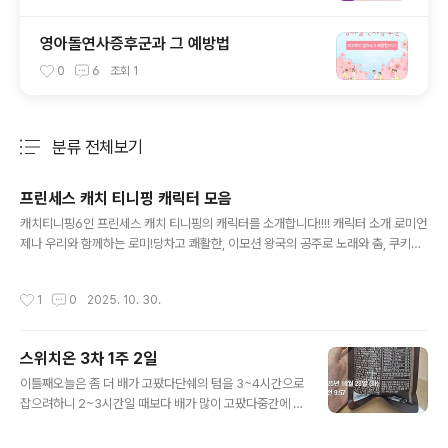
영아돌연사증후군과 그 예방법
0
6
조회
1
분류 전체보기
주요 글 목록
프린세스 캐치 티니핑 캐릭터 모음
글 내용
캐치티니핑6인 프린세스 캐치 티니핑의 캐릭터를 소개합니다!!!! 캐릭터 소개 로미언
제나 우리와 함께하는 로미!당차고 쾌활한, 이모션 왕국의 공주로 노래와 춤, 쿠키만
들기를 좋아하고조금 덤벙대지만 언제나 밝고 예쁜 미소로 모두에게 힘을 주는 12살
소녀랍니다! [로열티니핑] 하츄핑하츄핑도 매 시즌 악세사리를 바꿔가며 우리와 함
작성시간
1
0
2025. 10. 30.
께 하지요?(그래서 매 시즌 새로 사줘야 하지만요....ㅋㅋ)사랑과 배려가 넘치는 사랑
의 티니핑이예요 친구들을 걱정하고 도와주는 다정한 사랑둥이로,언제나 로미와 함
께 단짝 케미를 보여주는 애교만점 리더랍니다!언제나 친구들을 생각하고 걱정해주
스위치온 3차 1주 2일
며 다정다감한 언니처럼 개성 강한 로열핑들을 다독이며 아우르는 리더 역할이예요
글 내용
상징 : 하트마법 : 사랑의 마스크소품 : 요술봉변신폼 : 프린세..
이틀째오늘은 좀 더 배가 고팠다단쉐의 텀을 3~4시간으로
잡으려하니 2~3시간일 때보다 배가 많이 고팠다중간에 말
을 많이 한 시간이 있었는데약간 식은땀같은 것이 나고 기
운이 빠지는 느낌이 들었다배고픔을 그릭요거트 2번 먹는