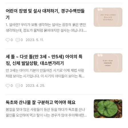
좌를 만들 수 있었는데요 이제 방문하지않고 모바일로 비
대면 계좌를 개설할 수 있습니다! 2023년 4월 10일부터
어린이 장염 및 설사 대처하기, 경구수액만들
부모가 법정대리인으로 은행이나 증권사에 가지 않고 비대
기
면으로 미성년 자녀의 계좌를 대신 개설할 수 있게 되었습
글 내용
니다! 금융회사는 부모의 신분증, 부모 및 미성년 자녀의 가
1. 설사란? 우리가 보통 생각하는 설사는 굉장히 묽은 변만
족관계증명서 등을 통해 부모의 신원과 권한, 자녀의 실지
생각하는데, 점도가 물처럼 묽어야지만 설사는 아닙니다.
명의를 직접 확인합니다. 계좌 개설 방법은 은행 및 증권사
평소보다 묽은 변을 보는 것은 모두 다 설사라고 볼 수 있습
작성시간
0
0
2023. 5. 11.
와 어플마다 조금씩 다를 수 있어요 예시..
니다 2. 설사의 원인 설사의 원인은 다양한데 바이러스성
장염에 감염되었을 경우가 가장 일반적이라고 할 수 있습
니다. 그밖에 알레르기, 식중독, 세균성장염 등의 이유가 있
세 돌 ~ 다섯 돌(만 3세 ~ 만5세) 아이의 특
을 수 있습니다. 3. 설사할 때 병원에 꼭 가야하는 경우 설
징, 신체 발달상황, 대소변가리기
사하고 컨디션이 좋을 경우는 집에서 좀 더 지켜보는 것이
글 내용
좋을 수 있습니다. 하지만 설사증세와 함께 아이에게 또 다
만 3세는 아이의 기본이 만들어진 시기로 이제 제법 사람
른 불편한 증상이 보인다면 병원을 가보는 것이 필요합니
처럼 보이는 시기입니다. 이 시기의 아이들이 보이는 특징
다. 예를 들어 설사와 구토가 동반된 경우, 설사를 하면서
과 발달사항에 대해 잘 알고 있어야 우리 아이를 이해할 수
작성시간
0
0
2023. 4. 25.
열이 심한 경우, 설사를 하면서 배가 아프다고 하는 경우,
있고 좀 더 잘 양육할 수 있게 됩니다. 만 3세부터 만 5세
설사와 함께 가스가 ..
아이의 특징에 대해 알아봅시다 세 돌 아이의 특징 개요 -
혼자 걸을 수 있고 계단을 혼자 올라갈 수 있다 - 부모의 말
독초와 산나물 잘 구분하고 먹어야 해요
을 대부분 알아듣고 간단한 심부름을 한다 - 매일 매일 새
글 내용
봄철을 맞아 많은 사람들이 등산 등을 하다가 독초를 산나
로운 단어를 말할 수 있다 - 돌봐주는 사람이 잠시 곁을 떠
물인줄 오인하여 먹고 탈이 나는 경우가 많아 주의해야한
나도 혼자 놀 수 있다 - "아니야"라는 말을 자주 사용한다
다고 산림청에서 밝혔습니다. 그 정보를 함께 나누고자 합
(두 돌이 지나서부터 아니야라는 말을 사용했지만 세돌이
니다 아직 꽃이 피기 전에 잎과 뿌리만으로 산나물과 독초
지나면서 빈도가 아주 많이 늘어난다) - 떼와 고집이 늘어