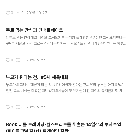
가 시작하려고 계획했었다. 1. 그간 나의 스위치온 역사1기 : 2025년 6월 9일~ 20
25년 7월 25일 2기 : 2025년 8월 25일 ~ 2025년 9월 26일 3기 : 2025년 10
작성시간
0
0
2025. 10. 27.
월 27일~ ing 2. 이번 휴식기를 보내면서 느낀 점 1기와 2기 사이의 휴식기에는 메
가커피 컵팥빙수가 유행했는데 그것에 동참에 거의 1일 1팥빙수 아니면 2일 1팥빙수
를 했다.1기 스위치온은 많이 힘들지 않았고 이렇게 수월한 다이어트법, 수치의 정상
주로 먹는 간식과 단백질쉐이크
화 방법이 또 있을까 싶게 쉬었다.그렇지만 휴식기에 몸무게가 좀 늘었고 인바디 수
글 내용
치도 별로 좋지 않게 불어..
1. 주로 먹는 간식매일 바이오 그릭요거트 무가당 플레인당류 2%인 그릭요거트너무
꾸덕하지않고 약간 흐르는 질감 1주차에는 그릭요거트만 먹다가2주차부터는 하루
에 아몬드 한줌(10알)정도 넣어서 먹는다.(그릭요거트만 먹으면 난 너무 신데 아몬드
넣으면 씹는 맛도 있고 고소한 맛도 있어서 좋다) 2. 내가 먹어본 단쉐1) 익스트림 슬
작성시간
0
0
2025. 9. 27.
림핏 더블 초코 슬림쉐이크대체당처럼 단맛 적고, 초코맛도 괜찮고 토핑도 좋다1회
차때는 너무너무 맛있었는데 2회차때는 그 맛이 좀 떨어졌다. 내가 너무 많이 먹어서
물린건가?그래도 이걸 대체할만한 건 아직 못찾음. 이게 제일 맛 좋음탄수화물 17g/
부모가 된다는 건.. #5세 체육대회
당류 2g / 단백질 20g 2) 영라뉴 쉐이크 피스타치오맛필라 선생님이 밀잇의 피스타
글 내용
치오맛이 정말정말 맛있다고 했는데 그것 못먹어..
부모가 되고나니 깨닫게 되는 것..엄마, 아빠가 된다는 건... 우리 부부는 아이를 낳기
전엔 별로 나서는 타입은 아니었다.5세들어 첫 유치원에 간 아이의 유치원의 첫 체육
대회였다.아이들의 달리기 이후 엄마달리기와 아빠달리기가 있다는 이야기를 들었
다.우리 부부는 서로의 얼굴을 바라보며"여보 나갈꺼야?""아니?!""나도! 숨어있
작성시간
0
0
2025. 9. 27.
자!"라며 히히히 웃었다. 이제 아빠달리기 차례가 왔다결단코 우리 아이가 초롱초롱
한 눈으로 엄마아빠가 1등을 하길 바란다던지, 엄마아빠 출전할껀지를 묻지 않았다.
(당연히 나갈 것이라고 생각했기 때문일까?)사실 그 날 우리 딸은 기분이 상당히 별
Book 터틀 트레이딩-월스트리트를 뒤흔든 14일간의 투자수업
로였다.(잠을 늦게 자는 아이라 유치원의 오전 시간엔 항상 이렇게 기분이 다운되어
(마이클코벨 저)(1) 트레이딩 철학
있나 싶은 걱정도 된다)여튼 그래서 우리의 출전 여부에 대해서..