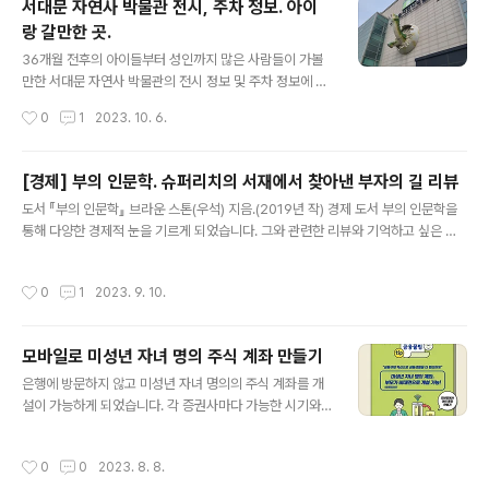
서대문 자연사 박물관 전시, 주차 정보. 아이
서 국어, 수학, 사회·과학탐구, 직업탐구 영역은 모두 선택
랑 갈만한 곳.
과목 없이 통합형으로 출제됩니다. 현행 수능은 국어의 경
글 내용
우 공통과목(독서·문학) 외 화법과작문, 언어와매체 중 하
36개월 전후의 아이들부터 성인까지 많은 사람들이 가볼
나를, 수학의 경우 공통과목(수학Ⅰ·Ⅱ) 외 확률과통계, 미적
만한 서대문 자연사 박물관의 전시 정보 및 주차 정보에 대
분, 기하 3과목 중 하나를 선택해야 합니다. 현행관 비교하
해 소개하고자 합니다. 1. 서대문 자연사 박물관 정보 1) 운
작성시간
0
1
2023. 10. 6.
면 큰 변화입니다. 현행..
영 시간 평일 : 9시 ~ 18시 주말 : 9시 ~ 19시 휴무 : 매주
월요일, 1/1, 설날, 추석 당일 입장 및 매표는 운영종료 1시
간 전까지 가능 월요일이 공휴일이면 다음날 휴관 2) 관람
[경제] 부의 인문학. 슈퍼리치의 서재에서 찾아낸 부자의 길 리뷰
료(만나이 적용) 4세 이하 무료 어린이 3천원 청소년 4천
글 내용
도서 『부의 인문학』 브라운 스톤(우석) 지음.(2019년 작) 경제 도서 부의 인문학을
원 어른 7천원 3) 음식물 반입 금지 4) 애완동물 출입 금지
통해 다양한 경제적 눈을 기르게 되었습니다. 그와 관련한 리뷰와 기억하고 싶은 내
5) 자전거, 퀵보드 입장 금지 6) 플래시 금지 7) 짐보관소
용들을 적어두고자 합니다. 네이버 카페 '부동산까페'에서 활동했떤 브라운스톤(우
있음 8) 엘리베이터 있음 9) 1층에 카페, 수유실 있음 10)
석)이 지은 책으로 경제대가들의 이론 등을 실전에 접목하는 이야기를 전해주었다.
어린이 도슨트 신청 가능 10시~12시, 13시~17시 2. 서대
작성시간
0
1
2023. 9. 10.
하나의 이론을 깊이있게 파는 것은 아니지만 다양한 이론을 소개하고 그것을 우리가
문 자연사 박물관 주차 정..
현실세계에 어떻게 접목하면 되는 지에 대한 이야기가 나와있어 스스로 재테크 초보
라고 생각하는 사람들에게 유용한 책이 될 듯하다 1. 프롤로그 자본주의를 이해하고
모바일로 미성년 자녀 명의 주식 계좌 만들기
그것을 이용해야 한다. 빚이 많을수록 더욱 부자가 되는 것을 깨달아라(레버리지) 2.
글 내용
노예의 삶을 선택한 사람들 3. 부동산 가격이 움직이는 ..
은행에 방문하지 않고 미성년 자녀 명의의 주식 계좌를 개
설이 가능하게 되었습니다. 각 증권사마다 가능한 시기와
준비물 등을 알아보도록 합니다. 기존에는 미성년 자녀 명
의의 주식 계좌를 만들기 위해서는 은행에 방문하여 은행
작성시간
0
0
2023. 8. 8.
통장을 만들고 그 은행과 연계되어 있는 증권사의 주식 계