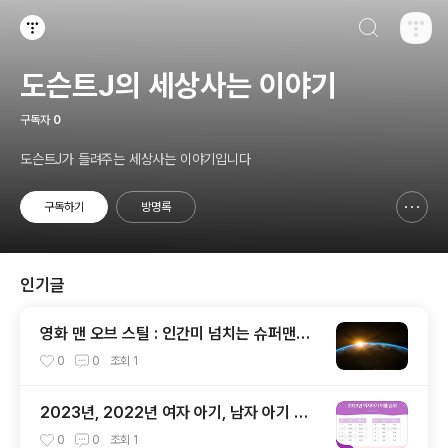
검색하기
티스토리
도슨트J의 세상사는 이야기
구독자
0
도슨트J가 들려주는 세상사는 이야기입니다
구독하기
방명록
신고하기 레이어
열기
인기글
영화 맨 오브 스틸 : 인간미 넘치는 슈퍼맨에
대한 재해석
0
0
조회
1
2023년, 2022년 여자 아기, 남자 아기 이
름 순위 공개
0
0
조회
1