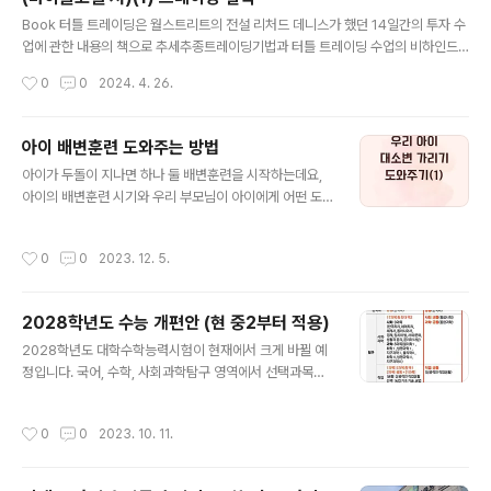
글 내용
Book 터틀 트레이딩은 월스트리트의 전설 리처드 데니스가 했던 14일간의 투자 수
업에 관한 내용의 책으로 추세추종트레이딩기법과 터틀 트레이딩 수업의 비하인드
스토리를 담은 도서에 대한 리뷰로서 첫번째 트레이딩 철학이다 이 책을 읽기 전 나
작성시간
0
0
2024. 4. 26.
는 추세추종투자가 무엇인지 정확히 알지 못하였으나이 책을 읽으면서 추세추종 트
레이딩에 대해 관심을 더욱 가지게 되었다처음 이 책을 읽기 시작했을 때엔 그 책에
터틀 트레이딩 수업의 내용, 즉 리처드 데니스의 투자기법이 들어있는 줄 알고 그것
아이 배변훈련 도와주는 방법
을 그대로 따라하려고 마음먹었었다그러나 읽을수록 이 책은 그 기법을 소개하려는
글 내용
아이가 두돌이 지나면 하나 둘 배변훈련을 시작하는데요,
책이라기 보다는 그 수업의 비하인드 스토리를 전하고자 하는 책이었던 것 같다그러
아이의 배변훈련 시기와 우리 부모님이 아이에게 어떤 도
니 투자서라기보다는 에세이? 인터뷰? 비하인드스토리? 뭐 그런...그래서 ..
움을 주어야 하는 지 알아보도록 합니다1. 우리 아이 배변
훈련대부분의 아이들은 24개월부터 36개월 사이에 배변
작성시간
0
0
2023. 12. 5.
훈련을 시작합니다빠른 부모님들은 돌때부터 훈련에 돌입
하기도 하고 천천히 생각하는 부모님들은 36개월이 넘어
서 훈련에 들어가기도 합니다이러한 시기는 이론적 시기일
2028학년도 수능 개편안 (현 중2부터 적용)
뿐 아이의 신체 발육 상태에 따라 조금씩 다릅니다아이가
글 내용
아직 준비가 되지 않았는데 미리부터 너무 강요하게 되면
2028학년도 대학수학능력시험이 현재에서 크게 바뀔 예
아이의 자존감 형성에 방해가 될 수 있으므로 부모님이 너
정입니다. 국어, 수학, 사회과학탐구 영역에서 선택과목이
무 조급하게 생각하지 않아야합니다보통 24개월엔 24%,
모두 없어집니다. 고등학교 내신 체계 역시 현행 상대평가
36개월엔 98%의 아이가 낮동안 대소변가리게 됩니다대
9등급제에서 큰 변화가 예상됩니다. 절대, 상대평가를 병
작성시간
0
0
2023. 10. 11.
소변가리기 연습에 걸리는 시간은 약 3개월 정도 걸리..
기하는 5등급제로 바뀔 예정입니다. 교육부가 10일 국가
교육위원회에 보고한 '2028 대학입시제도 개편 시안'은
가 주된 내용입니다. 1. 대입개편 시안 2028학년도 수능에