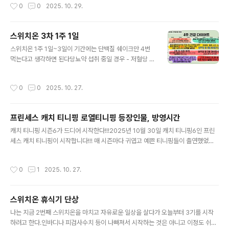
작성시간
0
0
2025. 10. 29.
것으로 달래보았다아침 공복 몸무게2차 마지막날 - 1.5kg
3차 시작일 - 2.5kg
스위치온 3차 1주 1일
글 내용
스위치온 1주 1일~3일이 기간에는 단백질 쉐이크만 4번
먹는다고 생각하면 된다당뇨약 섭취 중일 경우 - 저혈당 위
험있으니 의사와 상의고혈압약 섭취 중일 경우 - 혈압 첫주
에 떨어질 수 있으니 의사와 상의스타틴/간장약 복용 중일
작성시간
0
0
2025. 10. 27.
경우 - 복용중단하거나 의사와 상의시작할 당시의 나의 건
강상태를 잘 체크하여 의사와 상의하고 시작해야겠다!4주
동안 진행되는 스위치온은 아래와 같이 진행된다언제나 해
프린세스 캐치 티니핑 로열티니핑 등장인물, 방영시간
당되는 금기식품은 당류, 밀가루, 술 이다1주 1일~3일-첫
글 내용
3일동안은 2~3시간 텀으로 단백질 쉐이크를 4번 섭취한
캐치 티니핑 시즌6가 드디어 시작한다!!!2025년 10월 30일 캐치 티니핑6인 프린
다 마지막 섭취는 잠들기 2시간 이전유제품이 금기이므로
세스 캐치 티니핑이 시작합니다!!! 매 시즌마다 귀엽고 예쁜 티니핑들이 출연했었는
물에 타먹는다- 너무 배가 고플 때는 위의 허용 식품을 먹
데요과연 프린세스 캐치 티니핑에서는 어떤 티니핑들이 우리를 기다리고 있을까요?
는다- 플레인요거트는 그릭/일반 상관없지만 당류 6g 이
그리고 티니핑하면 정말 좋은 배경음악이 많지요?저희 아이는 오로라핑과 왕자핑 송
작성시간
0
1
2025. 10. 27.
하로 먹는다 당이 적을수록 좋겠지!-..
을 들으며 '엄마 이 노래 정말 슬프다' 라고 했답니다.오로라핑송과 별아래 약속 노래
는 정말 잘 만들어진 것 같아요그것말고도 대부분의 노래가 정말 세련되면서도 어린
이들에게 맞는 것 같아요!이번 시즌6의 ost도 너무너무 기대됩니다!!아이브의 리즈
스위치온 휴식기 단상
가 ost에 참여했다고 하니 더 기대가 됩니다!(리즈 좋아하거든요 제가..ㅎㅎㅎ) 무슨
글 내용
내용??기차를 타고 중요한 회담장으로 향하던 순간,프린세..
나는 지금 2번째 스위치온을 마치고 자유로운 일상을 살다가 오늘부터 3기를 시작
하려고 한다.인바디나 피검사수치 등이 나빠져서 시작하는 것은 아니고 이정도 쉬다