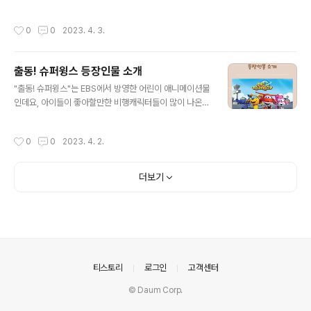
보내고 저는 바로 출근하고 일하다가 퇴근하면 아이 어린
기로 가시면 돼요! 종합안내소에 가시면 이 곳에서 코끼리
이집에서 찾아와서 남은 시간 열심히 놀고 먹으면 잠을 자
열차 매표도 하실 수 있고 이 곳에서 코끼리 열차 승차, 하
작성시간
0
0
2023. 4. 3.
야할 시간이오지요 요근래 들어서 힘도 없고 예전보다 남
차를 하실 수 있습니다 차를 가지고 올 경우 차를 가지고 오
편에게 짜증이 나기도 하고 군것질을 엄청 많이 하는 등의
실 경우 '서울대공원 주차장'으로 네..
증상이 나오고 있어요 그래서 급하게 번아웃 증후군을 조
출동! 슈퍼윙스 등장인물 소개
사했답니다 여러분과도 그 결과를 공유합니다. 번아웃 증
글 내용
후군이란 일에 몰두하던 사람이 극도의 스트레스를 받고
"출동! 슈퍼윙스"는 EBS에서 방영한 어린이 애니메이션물
정신적으로, 육체적으로 기력이 모두 소진되는 현상을 말
인데요, 아이들이 좋아할만한 비행캐릭터들이 많이 나온답
합니다. 무기력증, 우울증 등에 빠지게 됩니다. 번아웃 증후
니다 저와 함께 "출동! 슈퍼윙스"의 캐릭터에 대해 알아보
군 테스트 전혀아니다 1점, 약간 그렇다 2점, 보통이다 3
실까요? 호기 아리 두두 세상에서 가장 빠른 택배비행기예
작성시간
0
0
2023. 4. 2.
점, 많이그렇다 4점, 매우 그렇다 5점 점수를 매..
요 전세계 아이들에게 물건을 배달하고 문제를 해결해주는
친구예요 귀엽고 당찬 구급 헬리콥터예요 밝고 씩씩한 친
구로 위급한 상황에서도 침착하게 구조임수를 완수하는 친
더보기
구랍니다 천진난만한 땅굴파기의 달인으로 코에 커다란 드
릴로 어떠한 문제든 가뿐히 해결해내는 비행이예요 피구
파파트럭 샛별 재간둥이 스포츠맨이예요 어린이들의 영웅
호기를 동경하는 슈퍼윙스 신참내기랍니다 사랑이 넘치는
아빠 트럭이예요 아빠의 마음으로 위기에 처한 슈퍼윙스와
어린이들은 도와주는 든든한 지원군이랍니다 똑소리 나는
의안내
티스토리
로그인
고객센터
발..
© Daum Corp.