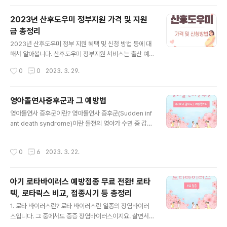
'흡'소리가 남, 기침과 함께 구토, 끈끈한 점액성 가래(2-4
주 지속) 발작적 기침을 하는 기간이 4주 이상 장기간 지속
2023년 산후도우미 정부지원 가격 및 지원
될 수 있다 하여 이 병의 이름이 백일해입니다 심한 경우 무
금 총정리
호흡증, 청색증 등의 증상이 나오기도 합니다. 회복기 : 기
글 내용
침이 약해지고 구토도 감소합니다. (1-2주 지속) 한번 걸리
2023년 산후도우미 정부 지원 혜택 및 신청 방법 등에 대
면 면역력이 생기지만 그렇다고 재감염이 되지 않는 것은
해서 알아봅니다. 산후도우미 정부지원 서비스는 출산 예
아닙니다. 백일해의 위험성 백일해는 전 연령 누구나 걸릴
정일 40일 전부터 출산 이후 30일까지만 신청이 가능하니
작성시간
0
0
2023. 3. 29.
수 있습니다. 그러나 주로 5세 이하 어린이들이 잘 걸리고
임산부들께서는 미리미리 알아보고 놓치지말고 신청하시
1세 ..
기 바랍니다. 산후도우미 정부 지원 유형 및 신청 조건 산후
도우미 정부지원 대상은 "기준 중위소득 150% 이하" 또는
영아돌연사증후군과 그 예방법
"예외기준 적용대상 출산가정" 입니다 *예외기준 적용대
글 내용
영아돌연사 증후군이란? 영아돌연사 증후군(Sudden inf
상 출산가정은 관할 보건소로 문의하셔야 합니다. 유형은
ant death syndrome)이란 돌전의 영아가 수면 중 갑작
소득 수준에 따라 나뉘며 가형, 통합형, 라형 세가지로 볼
스럽게 사망하였으나 의학적 원인을 특정할 수 없는 경우
수 있습니다 가형 : 기초생활보장, 차상위 통합형 : 150%
를 말합니다 그 원인을 알아보기 위해 부검 등을 하여도 그
이하 라형 : 150% 초과(예외 지원) 임산부께서는 출산한
작성시간
0
6
2023. 3. 22.
원인이 밝혀지지 않은 경우를 말합니다. 일부 아기들에게
이후의 가족 수로 표를 참고하세요 건강보험료 본인 부담
서는 질식, 감염, 외상 등의 원인이 발견되기도 하지만 대부
금 출산 후 가구원 수 소..
분의 아기들의 경우 그 원인이 불분명한 경우가 많습니다.
아기 로타바이러스 예방접종 무료 전환! 로타
6개월 이전의 아기에게서 90%가 발생하는 것으로 알려져
텍, 로타릭스 비교, 접종시기 등 총정리
있습니다. 특히, 2~4개월 아기에게 85% 정도 발생됩니
글 내용
다. 여아보다 남아에게서 더 많이 발생하는 것으로 알려져
1. 로타 바이러스란? 로타 바이러스란 일종의 장염바이러
있습니다. 우리나라의 경우 1000명당 0.31명에게서 발생
스입니다. 그 중에서도 중증 장염바이러스이지요. 살면서
되었고, 미국에서는 영아돌연사증후군이 영아사망의 세번
한번쯤은 누구나 걸릴법하게 흔한 장염 바이러스라고 이야