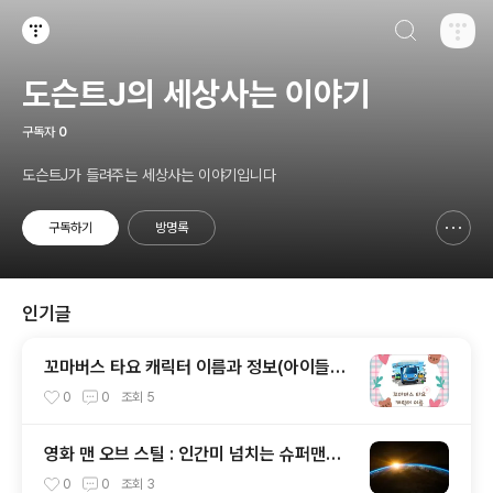
검색하기
티스토리
도슨트J의 세상사는 이야기
구독자
0
도슨트J가 들려주는 세상사는 이야기입니다
구독하기
방명록
신고하기 레이어
열기
인기글
꼬마버스 타요 캐릭터 이름과 정보(아이들과
이름불러주면서 놀아주세요!)
0
0
조회
5
영화 맨 오브 스틸 : 인간미 넘치는 슈퍼맨에
대한 재해석
0
0
조회
3