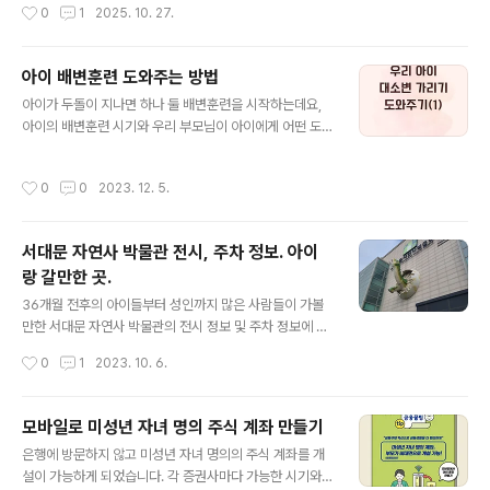
작성시간
0
1
2025. 10. 27.
을 들으며 '엄마 이 노래 정말 슬프다' 라고 했답니다.오로라핑송과 별아래 약속 노래
는 정말 잘 만들어진 것 같아요그것말고도 대부분의 노래가 정말 세련되면서도 어린
이들에게 맞는 것 같아요!이번 시즌6의 ost도 너무너무 기대됩니다!!아이브의 리즈
아이 배변훈련 도와주는 방법
가 ost에 참여했다고 하니 더 기대가 됩니다!(리즈 좋아하거든요 제가..ㅎㅎㅎ) 무슨
글 내용
내용??기차를 타고 중요한 회담장으로 향하던 순간,프린세..
아이가 두돌이 지나면 하나 둘 배변훈련을 시작하는데요,
아이의 배변훈련 시기와 우리 부모님이 아이에게 어떤 도
움을 주어야 하는 지 알아보도록 합니다1. 우리 아이 배변
훈련대부분의 아이들은 24개월부터 36개월 사이에 배변
작성시간
0
0
2023. 12. 5.
훈련을 시작합니다빠른 부모님들은 돌때부터 훈련에 돌입
하기도 하고 천천히 생각하는 부모님들은 36개월이 넘어
서 훈련에 들어가기도 합니다이러한 시기는 이론적 시기일
서대문 자연사 박물관 전시, 주차 정보. 아이
뿐 아이의 신체 발육 상태에 따라 조금씩 다릅니다아이가
랑 갈만한 곳.
아직 준비가 되지 않았는데 미리부터 너무 강요하게 되면
글 내용
아이의 자존감 형성에 방해가 될 수 있으므로 부모님이 너
36개월 전후의 아이들부터 성인까지 많은 사람들이 가볼
무 조급하게 생각하지 않아야합니다보통 24개월엔 24%,
만한 서대문 자연사 박물관의 전시 정보 및 주차 정보에 대
36개월엔 98%의 아이가 낮동안 대소변가리게 됩니다대
해 소개하고자 합니다. 1. 서대문 자연사 박물관 정보 1) 운
작성시간
0
1
2023. 10. 6.
소변가리기 연습에 걸리는 시간은 약 3개월 정도 걸리..
영 시간 평일 : 9시 ~ 18시 주말 : 9시 ~ 19시 휴무 : 매주
월요일, 1/1, 설날, 추석 당일 입장 및 매표는 운영종료 1시
간 전까지 가능 월요일이 공휴일이면 다음날 휴관 2) 관람
모바일로 미성년 자녀 명의 주식 계좌 만들기
료(만나이 적용) 4세 이하 무료 어린이 3천원 청소년 4천
글 내용
은행에 방문하지 않고 미성년 자녀 명의의 주식 계좌를 개
원 어른 7천원 3) 음식물 반입 금지 4) 애완동물 출입 금지
설이 가능하게 되었습니다. 각 증권사마다 가능한 시기와
5) 자전거, 퀵보드 입장 금지 6) 플래시 금지 7) 짐보관소