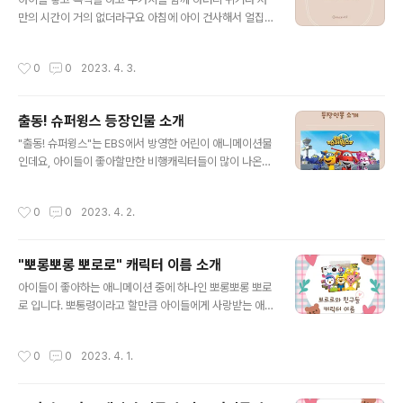
로운 단어를 말할 수 있다 - 돌봐주는 사람이 잠시 곁을 떠
만의 시간이 거의 없더라구요 아침에 아이 건사해서 얼집
나도 혼자 놀 수 있다 - "아니야"라는 말을 자주 사용한다
보내고 저는 바로 출근하고 일하다가 퇴근하면 아이 어린
(두 돌이 지나서부터 아니야라는 말을 사용했지만 세돌이
이집에서 찾아와서 남은 시간 열심히 놀고 먹으면 잠을 자
지나면서 빈도가 아주 많이 늘어난다) - 떼와 고집이 늘어
작성시간
0
0
2023. 4. 3.
야할 시간이오지요 요근래 들어서 힘도 없고 예전보다 남
난다. 즉, 자기 주장을 뚜렷하게 드러내고 부모의 ..
편에게 짜증이 나기도 하고 군것질을 엄청 많이 하는 등의
증상이 나오고 있어요 그래서 급하게 번아웃 증후군을 조
출동! 슈퍼윙스 등장인물 소개
사했답니다 여러분과도 그 결과를 공유합니다. 번아웃 증
글 내용
후군이란 일에 몰두하던 사람이 극도의 스트레스를 받고
"출동! 슈퍼윙스"는 EBS에서 방영한 어린이 애니메이션물
정신적으로, 육체적으로 기력이 모두 소진되는 현상을 말
인데요, 아이들이 좋아할만한 비행캐릭터들이 많이 나온답
합니다. 무기력증, 우울증 등에 빠지게 됩니다. 번아웃 증후
니다 저와 함께 "출동! 슈퍼윙스"의 캐릭터에 대해 알아보
군 테스트 전혀아니다 1점, 약간 그렇다 2점, 보통이다 3
실까요? 호기 아리 두두 세상에서 가장 빠른 택배비행기예
작성시간
0
0
2023. 4. 2.
점, 많이그렇다 4점, 매우 그렇다 5점 점수를 매..
요 전세계 아이들에게 물건을 배달하고 문제를 해결해주는
친구예요 귀엽고 당찬 구급 헬리콥터예요 밝고 씩씩한 친
구로 위급한 상황에서도 침착하게 구조임수를 완수하는 친
"뽀롱뽀롱 뽀로로" 캐릭터 이름 소개
구랍니다 천진난만한 땅굴파기의 달인으로 코에 커다란 드
글 내용
릴로 어떠한 문제든 가뿐히 해결해내는 비행이예요 피구
아이들이 좋아하는 애니메이션 중에 하나인 뽀롱뽀롱 뽀로
파파트럭 샛별 재간둥이 스포츠맨이예요 어린이들의 영웅
로 입니다. 뽀통령이라고 할만큼 아이들에게 사랑받는 애
호기를 동경하는 슈퍼윙스 신참내기랍니다 사랑이 넘치는
니메이션인데요 뽀롱뽀롱 뽀로로에 나오는 뽀로로 친구들
아빠 트럭이예요 아빠의 마음으로 위기에 처한 슈퍼윙스와
캐릭터 이름을 소개할게요 뽀롱뽀롱 뽀로로 애니메이션 내
작성시간
0
0
2023. 4. 1.
어린이들은 도와주는 든든한 지원군이랍니다 똑소리 나는
용 새하얀 눈과 얼음으로 뒤덮힌 마을 "뽀롱뽀롱 마을" 여
발..
기에 모여사는 뽀로로와 친구들의 이야기예요 생김새도,
성격도 모두 다른 친구들이 모여 어울리며 매일매일 다양