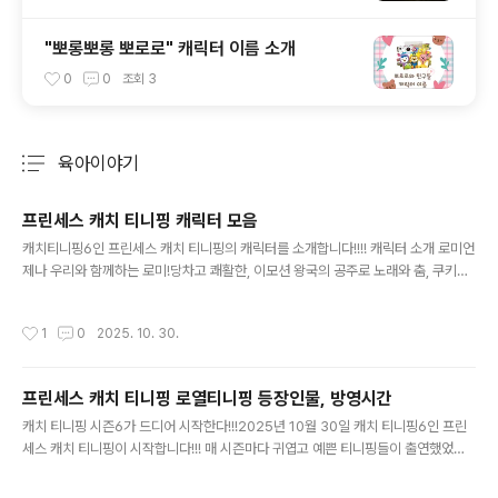
"뽀롱뽀롱 뽀로로" 캐릭터 이름 소개
0
0
조회
3
육아이야기
분류 전체보기
주요 글 목록
프린세스 캐치 티니핑 캐릭터 모음
글 내용
캐치티니핑6인 프린세스 캐치 티니핑의 캐릭터를 소개합니다!!!! 캐릭터 소개 로미언
제나 우리와 함께하는 로미!당차고 쾌활한, 이모션 왕국의 공주로 노래와 춤, 쿠키만
들기를 좋아하고조금 덤벙대지만 언제나 밝고 예쁜 미소로 모두에게 힘을 주는 12살
소녀랍니다! [로열티니핑] 하츄핑하츄핑도 매 시즌 악세사리를 바꿔가며 우리와 함
작성시간
1
0
2025. 10. 30.
께 하지요?(그래서 매 시즌 새로 사줘야 하지만요....ㅋㅋ)사랑과 배려가 넘치는 사랑
의 티니핑이예요 친구들을 걱정하고 도와주는 다정한 사랑둥이로,언제나 로미와 함
께 단짝 케미를 보여주는 애교만점 리더랍니다!언제나 친구들을 생각하고 걱정해주
프린세스 캐치 티니핑 로열티니핑 등장인물, 방영시간
며 다정다감한 언니처럼 개성 강한 로열핑들을 다독이며 아우르는 리더 역할이예요
글 내용
상징 : 하트마법 : 사랑의 마스크소품 : 요술봉변신폼 : 프린세..
캐치 티니핑 시즌6가 드디어 시작한다!!!2025년 10월 30일 캐치 티니핑6인 프린
세스 캐치 티니핑이 시작합니다!!! 매 시즌마다 귀엽고 예쁜 티니핑들이 출연했었는
데요과연 프린세스 캐치 티니핑에서는 어떤 티니핑들이 우리를 기다리고 있을까요?
그리고 티니핑하면 정말 좋은 배경음악이 많지요?저희 아이는 오로라핑과 왕자핑 송