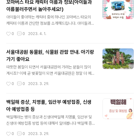
꼬마버스 타요 캐릭터 이름과 정보(아이들과
한 소동이 벌어진답니다 티격태격하기도 하고 어떤 문제가
이름불러주면서 놀아주세요!)
생겼을 때 현명하게 해결하기도 한답니다 서로 도우며 사
글 내용
는 사이좋은 친구들의 즐거운 이야기 들어보실래요? 뽀로
아이들이 좋아하는 캐릭터 중에 하나인 꼬마버스 타요의
로와 친구들 캐릭터 소개 주인공 뽀로로 (PORORO) 페티
캐릭터 이름과 간단한 정보를 소개해드립니다. 아이들과
(PETTY) 펭귄친구 뽀로로 예요 호기심이 많고 하고 싶은
놀아줄 때 불러주면 아이들의 인지능력 발달과 정성발달에
작성시간
0
0
2023. 4. 1.
일은 반드시 해야하는 성격이예요 좌충우돌, 장난꾸..
도움이 될꺼예요! 저희 아이가 두 돌이 지나고 26개월정도
되면서부터 자동차에 관심을 많이 갖기 시작했는데요! 그
러면서 집에 타요 자동차들을 많이 들이기 시작했어요 가
서울대공원 동물원, 식물원 관람 안내. 아기랑
지고 놀면서 빨간버스, 파란버스라고 해주는 게 아니라 이
가기 좋아요
름을 붙여서 불러주니 아이도 더 좋아하고 친근감을 느끼
글 내용
는 것 같았어요 그리고 각각 캐릭터에 다른 이름이 붙어있
따뜻한 봄철이 되면서 서울대공원에 가려는 분들이 많이
다는 걸 체득하며 일대일대응에 대한 수학적 개념이 자연
계시죠? 이제 곧 벚꽃철이 되면 서울대공원은 정말 더 예쁘
스레 체득될 수 있는 시간이 되었습니다 제가 여기저기 손
답니다! 서울대공원 가시려는 분들을 위해서 동, 식물원 관
작성시간
0
0
2023. 3. 29.
품팔아가며 알아냈던 타요캐릭터의 이름들을 여러분께 소
람 안내 및 관람팁을 가져왔어요! 서울대공원 위치 및 지도
개해드릴게요! 꼬마버스 타요의 내용 꼬마버스 타요는 EB
* 서울대공원 주소 : 경기 과천시 막계동 359 1. 공원입장
S..
요금 어른 (만19세 ~ 만64세) 청소년 (만13세 ~ 만18세)
백일해 증상, 치명률, 임산부 예방접종, 신생
어린이 (만 6세~만12세) 동물원 5,000 3,000 2,000
아 예방접종 등
테마가든 2,000 1,500 1,000 서울대공원 캠핑장 2,000
글 내용
1,500 1,000 * 만5세이하, 만 65세 이상무료(동물원, 테
백일해라는 병의 증상과 신생아백일해 치명률, 임산부 및
마가든) * 만5세이하무료, 만 65세 이상 1,000원(캠핑장)
신생아 예방접종 방법 등에 대해서 알아봅니다 백일해 증
* 다둥이 행복카드 소지자(서울시, 경기도 시민) : 동물원
상 백일해 초반 증세 : 콧물과 눈물, 결막염 증세, 약한 기침
작성시간
0
0
2023. 3. 29.
및 테마가든 입장료 본..
과 미열(1-2주 지속) 발작적인 심한 기침, 숨을 들이쉴 때