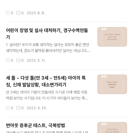
준비물 등을 알아보도록 합니다. 기존에는 미성년 자녀 명
있음 8) 엘리베이터 있음 9) 1층에 카페, 수유실 있음 10)
의의 주식 계좌를 만들기 위해서는 은행에 방문하여 은행
어린이 도슨트 신청 가능 10시~12시, 13시~17시 2. 서대
작성시간
0
0
2023. 8. 8.
통장을 만들고 그 은행과 연계되어 있는 증권사의 주식 계
문 자연사 박물관 주차 정..
좌를 만들 수 있었는데요 이제 방문하지않고 모바일로 비
대면 계좌를 개설할 수 있습니다! 2023년 4월 10일부터
어린이 장염 및 설사 대처하기, 경구수액만들
부모가 법정대리인으로 은행이나 증권사에 가지 않고 비대
기
면으로 미성년 자녀의 계좌를 대신 개설할 수 있게 되었습
글 내용
니다! 금융회사는 부모의 신분증, 부모 및 미성년 자녀의 가
1. 설사란? 우리가 보통 생각하는 설사는 굉장히 묽은 변만
족관계증명서 등을 통해 부모의 신원과 권한, 자녀의 실지
생각하는데, 점도가 물처럼 묽어야지만 설사는 아닙니다.
명의를 직접 확인합니다. 계좌 개설 방법은 은행 및 증권사
평소보다 묽은 변을 보는 것은 모두 다 설사라고 볼 수 있습
작성시간
0
0
2023. 5. 11.
와 어플마다 조금씩 다를 수 있어요 예시..
니다 2. 설사의 원인 설사의 원인은 다양한데 바이러스성
장염에 감염되었을 경우가 가장 일반적이라고 할 수 있습
니다. 그밖에 알레르기, 식중독, 세균성장염 등의 이유가 있
세 돌 ~ 다섯 돌(만 3세 ~ 만5세) 아이의 특
을 수 있습니다. 3. 설사할 때 병원에 꼭 가야하는 경우 설
징, 신체 발달상황, 대소변가리기
사하고 컨디션이 좋을 경우는 집에서 좀 더 지켜보는 것이
글 내용
좋을 수 있습니다. 하지만 설사증세와 함께 아이에게 또 다
만 3세는 아이의 기본이 만들어진 시기로 이제 제법 사람
른 불편한 증상이 보인다면 병원을 가보는 것이 필요합니
처럼 보이는 시기입니다. 이 시기의 아이들이 보이는 특징
다. 예를 들어 설사와 구토가 동반된 경우, 설사를 하면서
과 발달사항에 대해 잘 알고 있어야 우리 아이를 이해할 수
작성시간
0
0
2023. 4. 25.
열이 심한 경우, 설사를 하면서 배가 아프다고 하는 경우,
있고 좀 더 잘 양육할 수 있게 됩니다. 만 3세부터 만 5세
설사와 함께 가스가 ..
아이의 특징에 대해 알아봅시다 세 돌 아이의 특징 개요 -
혼자 걸을 수 있고 계단을 혼자 올라갈 수 있다 - 부모의 말
번아웃 증후군 테스트, 극복방법
을 대부분 알아듣고 간단한 심부름을 한다 - 매일 매일 새
글 내용
아이를 낳고 복직을 하고 두가지를 함께 하려니 쉬거나 저