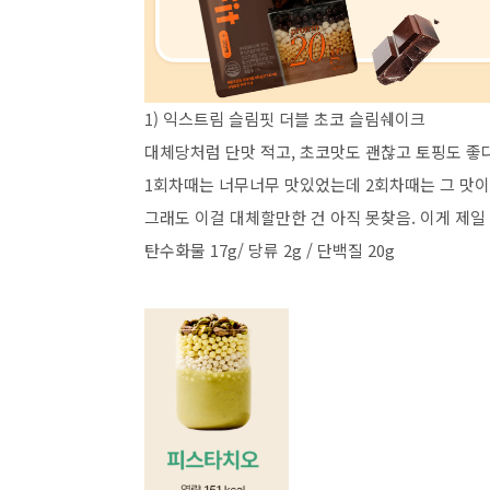
1) 익스트림 슬림핏 더블 초코 슬림쉐이크
대체당처럼 단맛 적고, 초코맛도 괜찮고 토핑도 좋
1회차때는 너무너무 맛있었는데 2회차때는 그 맛이 
그래도 이걸 대체할만한 건 아직 못찾음. 이게 제일
탄수화물 17g/ 당류 2g / 단백질 20g