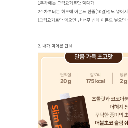
1주차에는 그릭요거트만 먹다가
2주차부터는 하루에 아몬드 한줌(10알)정도 넣어서
(그릭요거트만 먹으면 난 너무 신데 아몬드 넣으면 
2. 내가 먹어본 단쉐